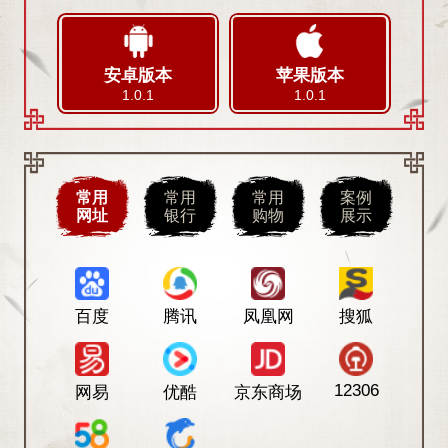
安卓版本
苹果版本
1.0.1
1.0.1
常用
常用
常用
案例
网址
银行
购物
展示
百度
腾讯
凤凰网
搜狐
12306
网易
优酷
京东商场